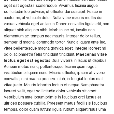
eget est egestas scelerisque. Vivamus lacinia augue
sollicitudin leo pulvinar, ut efficitur dui suscipit. Fusce in
auctor mi, ut vehicula dolor. Nulla vitae mauris mollis dui
varius vehicula eget ac lacus Donec convallis ligula elit, non
aliquet nibh aliquam nibh. Morbi nunc mi, iaculis non
elementum ac, tempus nec mauris. Integer dolor tellus,
semper id magna, commodo tortor. Nunc aliquam ante leo,
vitae pellentesque magna gravida eget. Integer laoreet mi
odio, ac pharetra felis tincidunt tincidunt.
Maecenas vitae
lectus eget est egestas
Duis viverra in lacus ut dapibus.
Aenean metus nunc, pellentesque lacinia quam eget,
vestibulum aliquam nunc. Mauris efficitur, ipsum at viverra
convallis, nisi massa posuere nibh, in feugiat lectus nisl
vitae justo. Mauris lobortis lectus et neque Nam pharetra
laoreet velit, eget sollicitudin dolor vehicula sit amet.
Vestibulum ante ipsum primis in faucibus orci luctus et
ultrices posuere cubilia. Praesent metus facilisis faucibus
tempus, dolor quam rutrum ligula, rutrum aliquet risus urna