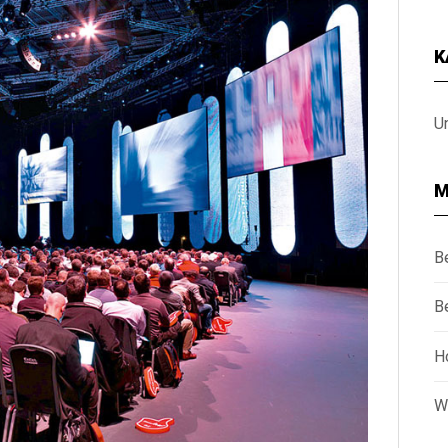
K
U
M
B
B
H
W