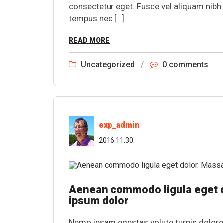
consectetur eget. Fusce vel aliquam nibh
tempus nec […]
READ MORE
Uncategorized
/
0 comments
exp_admin
2016.11.30.
Aenean commodo ligula eget d
ipsum dolor
Nemo ipsam egestas volute turpis dolore