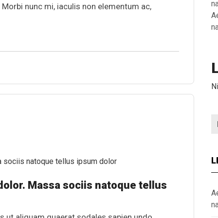
n
. Morbi nunc mi, iaculis non elementum ac,
A
n
N
L
olor. Massa sociis natoque tellus
A
n
s ut aliquam quaerat sodales sapien undo