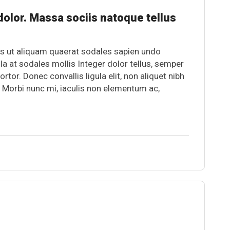
olor. Massa sociis natoque tellus
s ut aliquam quaerat sodales sapien undo
la at sodales mollis Integer dolor tellus, semper
r. Donec convallis ligula elit, non aliquet nibh
. Morbi nunc mi, iaculis non elementum ac,