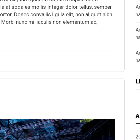
la at sodales mollis Integer dolor tellus, semper
A
r. Donec convallis ligula elit, non aliquet nibh
n
. Morbi nunc mi, iaculis non elementum ac,
A
n
A
n
L
A
2