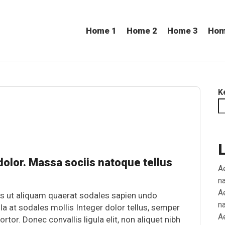
Home 1
Home 2
Home 3
Hom
K
olor. Massa sociis natoque tellus
A
n
A
s ut aliquam quaerat sodales sapien undo
n
la at sodales mollis Integer dolor tellus, semper
A
r. Donec convallis ligula elit, non aliquet nibh