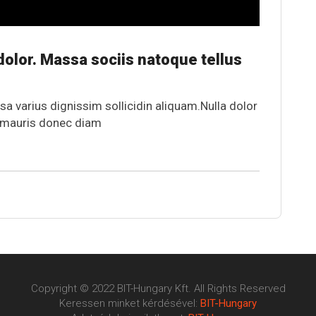
olor. Massa sociis natoque tellus
sa varius dignissim sollicidin aliquam.Nulla dolor
or mauris donec diam
Copyright © 2022 BIT-Hungary Kft. All Rights Reserved
Keressen minket kérdésével:
BIT-Hungary