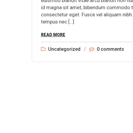
euismod blandit vitae arcu blandit non nul
id magna sit amet, bibendum commodo torto
consectetur eget. Fusce vel aliquam nibh
tempus nec […]
READ MORE
Uncategorized
/
0 comments