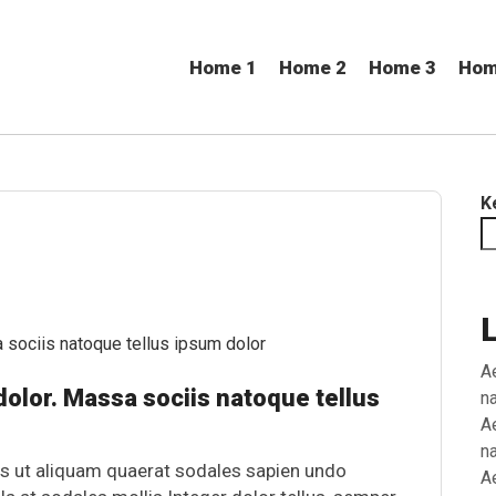
Home 1
Home 2
Home 3
Hom
K
A
olor. Massa sociis natoque tellus
n
A
n
s ut aliquam quaerat sodales sapien undo
A