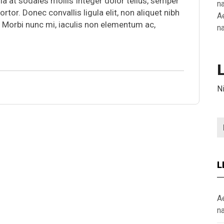
la at sodales mollis Integer dolor tellus, semper
n
r. Donec convallis ligula elit, non aliquet nibh
A
. Morbi nunc mi, iaculis non elementum ac,
n
N
L
A
n