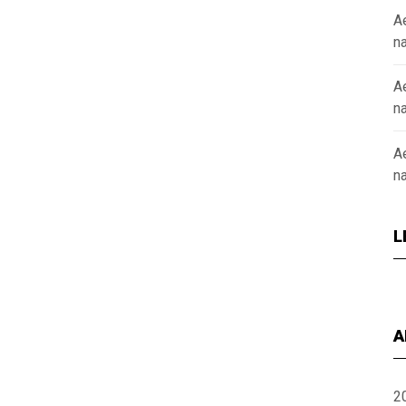
A
n
A
n
A
n
L
A
2