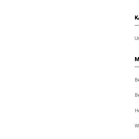
K
U
M
B
B
H
W