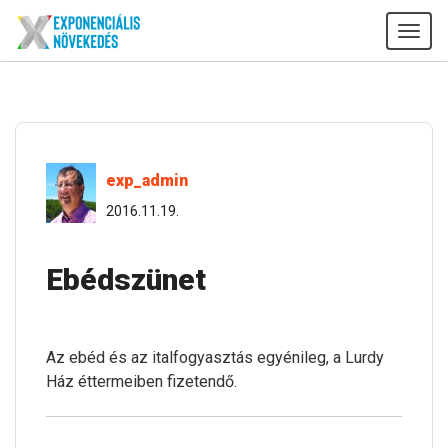
Tog
navi
exp_admin
2016.11.19.
Ebédszünet
Az ebéd és az italfogyasztás egyénileg, a Lurdy
Ház éttermeiben fizetendő.