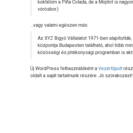
koktélom a Piña Colada, de a Mojitot is nagyo
vörösbor.)
…vagy valami egészen más:
Az XYZ Bigyó Vállalatot 1971-ben alapították,
központja Budapesten található, ahol több mi
közösségi és jótékonysági programban is akt
Új WordPress felhasználóként a
Vezérlőpult
részr
oldalt a saját tartalmunk részére. Jó szórakozást!