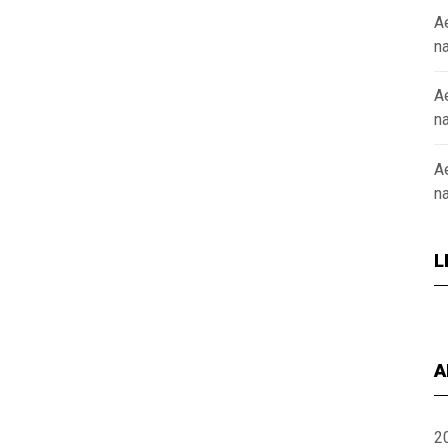
A
n
A
n
A
n
L
A
2