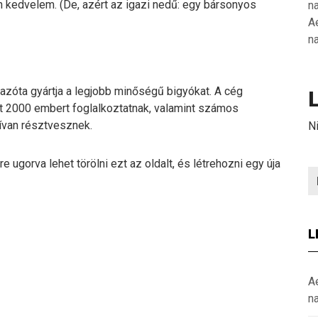
n kedvelem. (De, azért az igazi nedű: egy bársonyos
n
A
n
 azóta gyártja a legjobb minőségű bigyókat. A cég
nt 2000 embert foglalkoztatnak, valamint számos
ívan résztvesznek.
N
e ugorva lehet törölni ezt az oldalt, és létrehozni egy úja
L
A
n