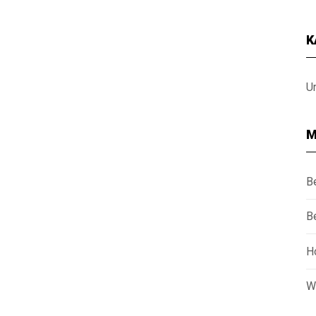
K
U
M
B
B
H
W