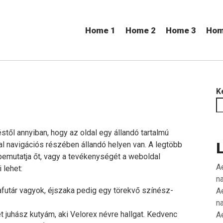
Home 1
Home 2
Home 3
Hom
K
stől annyiban, hogy az oldal egy állandó tartalmú
l navigációs részében állandó helyen van. A legtöbb
bemutatja őt, vagy a tevékenységét a weboldal
A
 lehet:
n
afutár vagyok, éjszaka pedig egy törekvő színész-
A
n
juhász kutyám, aki Velorex névre hallgat. Kedvenc
A