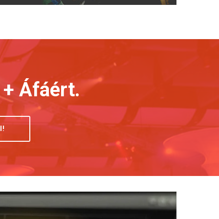
 + Áfáért.
I!