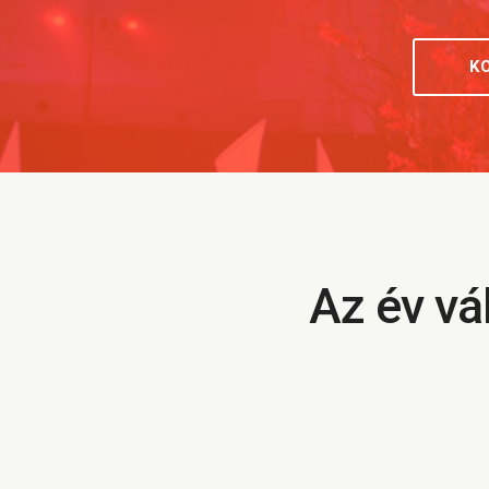
K
Az év vá