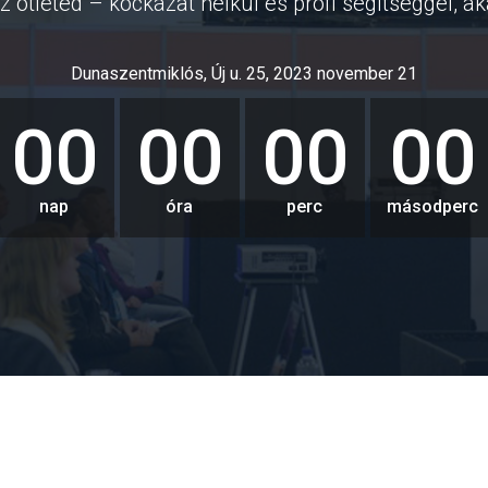
az ötleted – kockázat nélkül és profi segítséggel, a
Dunaszentmiklós, Új u. 25, 2023 november 21
00
00
00
00
nap
óra
perc
másodperc