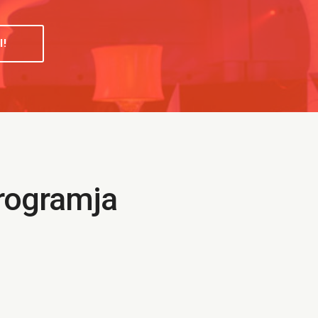
I!
programja