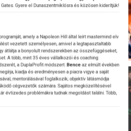
l Gates. Gyere el Dunaszentmiklósra és közösen kiderítjük!
programját, amely a Napoleon Hill által leírt mastermind elv
ülést vezetett személyesen, amivel a legtapasztaltabb
y átlátja a bonyolult rendszerekben az összefüggéseket,
et. A több, mint 35 éves vállalkozói és coaching
endszerét, a DuplaProfit módszert.
Bence
az elmúlt években
egírja, kiadja és eredményesen a piacra vigye a saját
sával, mentorálásával foglalkozik; objektív látásmódja
 működő cégvezetők számára. Sajátos megközelítésével
ár évtizedes problémákra tudnak megoldást találni. Több,