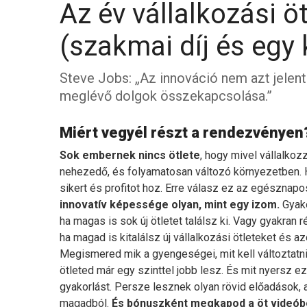
Az év vállalkozási öt
(szakmai díj és egy
Steve Jobs: „Az innováció nem azt jelenti
meglévő dolgok összekapcsolása.”
Miért vegyél részt a rendezvényen
Sok embernek nincs ötlete
, hogy mivel vállalko
nehezedő, és folyamatosan változó környezetben. Ho
sikert és profitot hoz. Erre válasz ez az egésznap
innovatív képessége olyan, mint egy izom.
Gyako
ha magas is sok új ötletet találsz ki. Vagy gyakran
ha magad is kitalálsz új vállalkozási ötleteket és a
Megismered mik a gyengeségei, mit kell változtatni
ötleted már egy szinttel jobb lesz. És mit nyersz 
gyakorlást. Persze lesznek olyan rövid előadások, 
magadból.
És bónuszként megkapod a öt videóbó