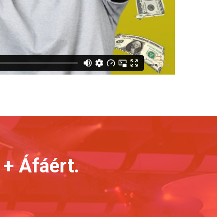
 + Áfáért.