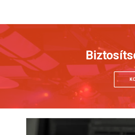
Biztosíts
K