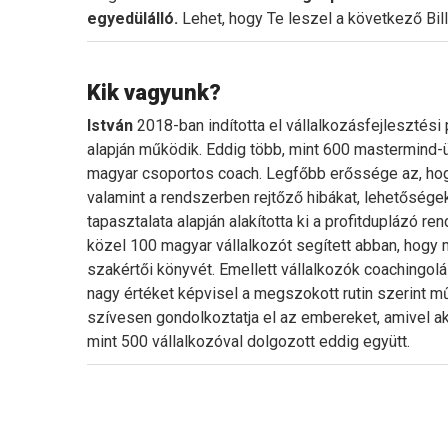
egyedülálló.
Lehet, hogy Te leszel a következő Bil
Kik vagyunk?
István
2018-ban indította el vállalkozásfejlesztési 
alapján működik. Eddig több, mint 600 mastermind-
magyar csoportos coach. Legfőbb erőssége az, hog
valamint a rendszerben rejtőző hibákat, lehetőségek
tapasztalata alapján alakította ki a profitduplázó r
közel 100 magyar vállalkozót segített abban, hogy m
szakértői könyvét. Emellett vállalkozók coachingolá
nagy értéket képvisel a megszokott rutin szerint
szívesen gondolkoztatja el az embereket, amivel ak
mint 500 vállalkozóval dolgozott eddig együtt.