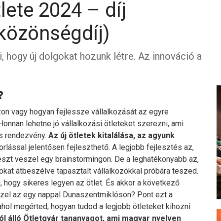
lete 2024 – díj
 közönségdíj)
, hogy új dolgokat hozunk létre. Az innováció a
?
zzon vagy hogyan fejlessze vállalkozását az egyre
nnan lehetne jó vállalkozási ötleteket szerezni, ami
os rendezvény.
Az új ötletek kitalálása, az agyunk
rlással jelentősen fejleszthető. A legjobb fejlesztés az,
 részt veszel egy brainstormingon. De a leghatékonyabb az,
zokat átbeszélve tapasztalt vállalkozókkal próbára teszed.
, hogy sikeres legyen az ötlet. És akkor a következő
ezzel az egy nappal Dunaszentmiklóson? Pont ezt a
ahol megérted, hogyan tudod a legjobb ötleteket kihozni
l álló Ötletgyár tananyagot, ami magyar nyelven