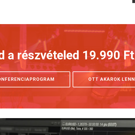
d a részvételed 19.990 Ft
ONFERENCIAPROGRAM
OTT AKAROK LENN